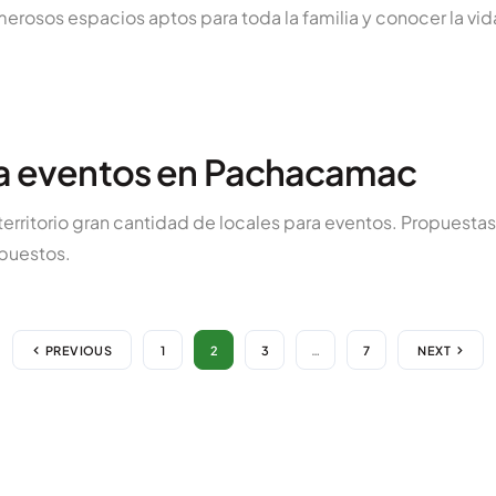
umerosos espacios aptos para toda la familia y conocer la vi
ra eventos en Pachacamac
rritorio gran cantidad de locales para eventos. Propuestas 
puestos.
PREVIOUS
1
2
3
…
7
NEXT