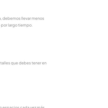
da, debemos llevar menos
o por largo tiempo.
etalles que debes tener en
en espacios cada vez más