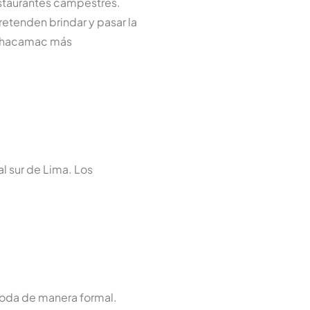
staurantes campestres.
etenden brindar y pasar la
Pachacamac más
l sur de Lima. Los
 boda de manera formal.