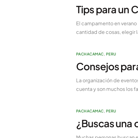
Tips para un
El campamento en verano e
cantidad de cosas, elegir 
PACHACAMAC
,
PERU
Consejos para
La organización de eventos
cuenta y son muchos los fa
PACHACAMAC
,
PERU
¿Buscas una c
Muchas personas buscan el