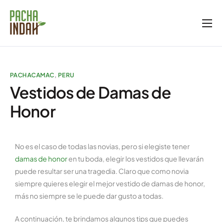
Inicio
Nosotros
PACHACAMAC
,
PERU
Servicios
Vestidos de Damas de
Blog
Honor
Galería
Tienda
No es el caso de todas las novias, pero si elegiste tener
damas de honor
en tu boda, elegir los vestidos que llevarán
puede resultar ser una tragedia. Claro que como novia
siempre quieres elegir el mejor vestido de damas de honor,
más no siempre se le puede dar gusto a todas.
A continuación, te brindamos algunos tips que puedes