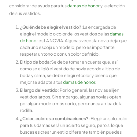
considerar de ayuda para tus
damas de honor
y la elección
de sus vestidos.
¿Quién debe elegir el vestido?:
La encargada de
elegir el modelo o color de los vestidos de las
damas
de honor
es LA NOVIA. Algunas veces la novia deja que
cada uno escoja un modelo, pero es importante
respetar un tono o con un color definido.
El tipo de boda:
Se debe tomar en cuenta que, así
como se eligió el vestido de novia acorde al tipo de
boda y clima, se debe elegir el color y diseño que
mejor se adapte a tus
damas de honor
.
El largo del vestido:
Por lo general, las novias elijen
vestidos largos. Sin embargo, algunas novias optan
por algún modelo más corto, pero nunca arriba de la
rodilla.
¿Color, colores o combinaciones?:
Elegir un solo color
para tus damas será un acierto seguro, pero si lo que
buscas es crear un estilo diferente también puedes