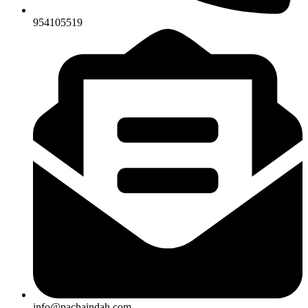
954105519
info@pachaindah.com