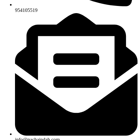
954105519
info@pachaindah.com