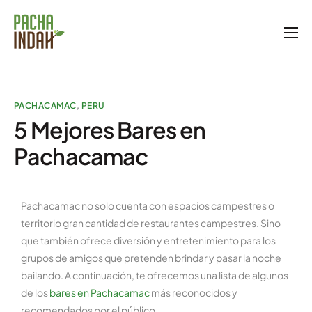
Inicio
Nosotros
PACHACAMAC
,
PERU
Servicios
5 Mejores Bares en
Blog
Pachacamac
Galería
Tienda
Pachacamac no solo cuenta con espacios campestres o
territorio gran cantidad de restaurantes campestres. Sino
que también ofrece diversión y entretenimiento para los
grupos de amigos que pretenden brindar y pasar la noche
bailando. A continuación, te ofrecemos una lista de algunos
de los
bares en Pachacamac
más reconocidos y
recomendados por el público.