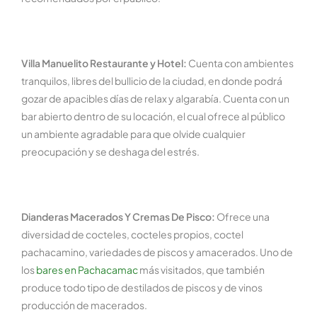
Villa Manuelito Restaurante y Hotel
:
Cuenta con ambientes
tranquilos, libres del bullicio de la ciudad, en donde podrá
gozar de apacibles días de relax y algarabía. Cuenta con un
bar abierto dentro de su locación, el cual ofrece al público
un ambiente agradable para que olvide cualquier
preocupación y se deshaga del estrés.
Dianderas Macerados Y Cremas De Pisco:
Ofrece una
diversidad de cocteles, cocteles propios, coctel
pachacamino, variedades de piscos y amacerados. Uno de
los
bares en Pachacamac
más visitados, que también
produce todo tipo de destilados de piscos y de vinos
producción de macerados.