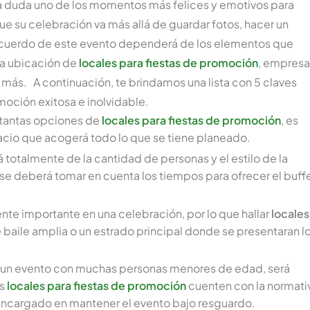
 a duda uno de los momentos más felices y emotivos para
ue su celebración va más allá de guardar fotos, hacer un
 recuerdo de este evento dependerá de los elementos que
la ubicación de
locales para fiestas de promoción
, empresa
 más. A continuación, te brindamos una lista con 5 claves
moción exitosa e inolvidable.
e tantas opciones de
locales para fiestas de promoción
, es
cio que acogerá todo lo que se tiene planeado.
totalmente de la cantidad de personas y el estilo de la
se deberá tomar en cuenta los tiempos para ofrecer el buffe
te importante en una celebración, por lo que hallar
locales
 baile amplia o un estrado principal donde se presentaran l
de un evento con muchas personas menores de edad, será
os
locales para fiestas de promoción
cuenten con la normati
encargado en mantener el evento bajo resguardo.