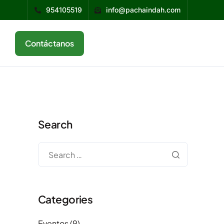
954105519
info@pachaindah.com
Contáctanos
Search
Categories
Eventos
(9)