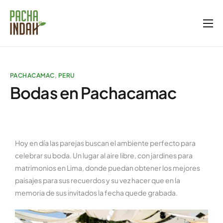
Inicio
Nosotros
PACHACAMAC
,
PERU
Servicios
Bodas en Pachacamac
Blog
Galería
Tienda
Hoy en día las parejas buscan el ambiente perfecto para
celebrar su boda. Un lugar al aire libre, con jardines para
matrimonios en Lima, donde puedan obtener los mejores
paisajes para sus recuerdos y su vez hacer que en la
memoria de sus invitados la fecha quede grabada.