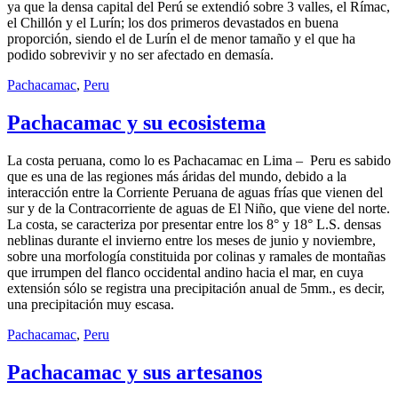
ya que la densa capital del Perú se extendió sobre 3 valles, el Rímac,
el Chillón y el Lurín; los dos primeros devastados en buena
proporción, siendo el de Lurín el de menor tamaño y el que ha
podido sobrevivir y no ser afectado en demasía.
Pachacamac
,
Peru
Pachacamac y su ecosistema
La costa peruana, como lo es Pachacamac en Lima – Peru es sabido
que es una de las regiones más áridas del mundo, debido a la
interacción entre la Corriente Peruana de aguas frías que vienen del
sur y de la Contracorriente de aguas de El Niño, que viene del norte.
La costa, se caracteriza por presentar entre los 8° y 18° L.S. densas
neblinas durante el invierno entre los meses de junio y noviembre,
sobre una morfología constituida por colinas y ramales de montañas
que irrumpen del flanco occidental andino hacia el mar, en cuya
extensión sólo se registra una precipitación anual de 5mm., es decir,
una precipitación muy escasa.
Pachacamac
,
Peru
Pachacamac y sus artesanos