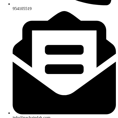
954105519
info@pachaindah.com