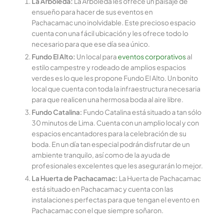
La Arboleda:
La Arboleda les ofrece un paisaje de
ensueño para hacer de sus eventos en
Pachacamac uno inolvidable. Este precioso espacio
cuenta con una fácil ubicación y les ofrece todo lo
necesario para que ese día sea único.
Fundo El Alto:
Un local para
eventos corporativos
al
estilo campestre y rodeado de amplios espacios
verdes es lo que les propone Fundo El Alto. Un bonito
local que cuenta con toda la infraestructura necesaria
para que realicen una hermosa boda al aire libre.
Fundo Catalina:
Fundo Catalina está situado a tan sólo
30 minutos de Lima. Cuenta con un amplio local y con
espacios encantadores para la celebración de su
boda. En un día tan especial podrán disfrutar de un
ambiente tranquilo, así como de la ayuda de
profesionales excelentes que les asegurarán lo mejor.
La Huerta de Pachacamac:
La Huerta de Pachacamac
está situado en Pachacamac y cuenta con las
instalaciones perfectas para que tengan el evento en
Pachacamac con el que siempre soñaron.