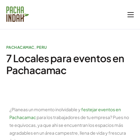
Inicio
Nosotros
PACHACAMAC
,
PERU
Servicios
7 Locales para eventos en
Blog
Pachacamac
Galería
Tienda
¿Planeas un momento inolvidable y
festejar eventos en
Pachacamac
para los trabajadores de tu empresa? Pues no
te equivocas, ya que ahi se encuentran los espacios más
agradables en un área campestre, llena de vida y frescura