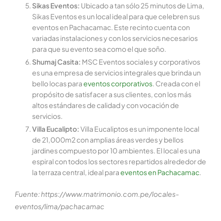
Sikas Eventos:
Ubicado a tan sólo 25 minutos de Lima,
Sikas Eventos es un local ideal para que celebren sus
eventos en Pachacamac. Este recinto cuenta con
variadas instalaciones y con los servicios necesarios
para que su evento sea como el que soño.
Shumaj Casita:
MSC Eventos sociales y corporativos
es una empresa de servicios integrales que brinda un
bello locas para
eventos corporativos
. Creada con el
propósito de satisfacer a sus clientes, con los más
altos estándares de calidad y con vocación de
servicios.
Villa Eucalipto:
Villa Eucaliptos es un imponente local
de 21,000m2 con amplias áreas verdes y bellos
jardines compuesto por 10 ambientes. El local es una
espiral con todos los sectores repartidos alrededor de
la terraza central, ideal para
eventos en Pachacamac
.
Fuente: https://www.matrimonio.com.pe/locales-
eventos/lima/pachacamac