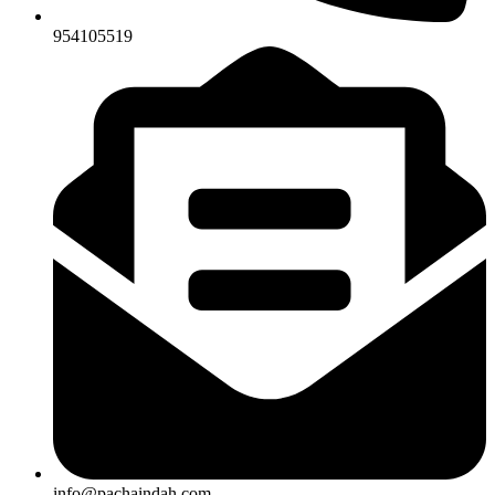
954105519
info@pachaindah.com