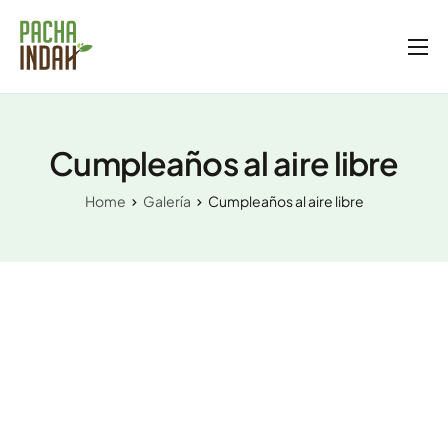
Inicio
Nosotros
Cumpleaños al aire libre
Servicios
Home
Galería
Cumpleaños al aire libre
Blog
Galería
Tienda